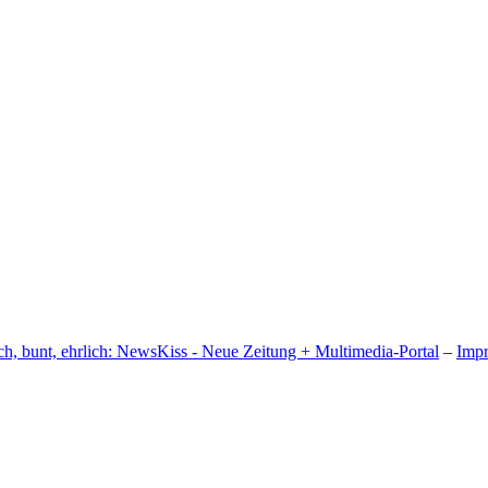
h, bunt, ehrlich: NewsKiss - Neue Zeitung + Multimedia-Portal
–
Imp