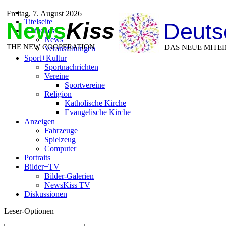
Freitag, 7. August 2026
Titelseite
News
Kiss
Deuts
Aktuelles
News
THE NEW COOPERATION
DAS NEUE MITE
Veranstaltungen
Sport+Kultur
Sportnachrichten
Vereine
Sportvereine
Religion
Katholische Kirche
Evangelische Kirche
Anzeigen
Fahrzeuge
Spielzeug
Computer
Portraits
Bilder+TV
Bilder-Galerien
NewsKiss TV
Diskussionen
Leser-Optionen