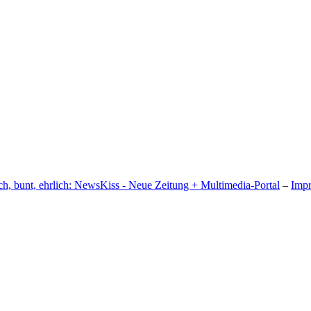
h, bunt, ehrlich: NewsKiss - Neue Zeitung + Multimedia-Portal
–
Imp