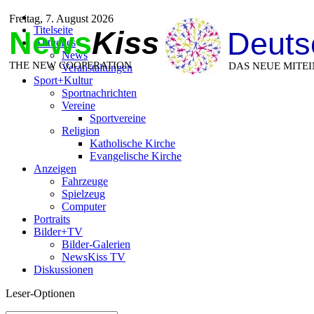
Freitag, 7. August 2026
Titelseite
News
Kiss
Deuts
Aktuelles
News
THE NEW COOPERATION
DAS NEUE MITE
Veranstaltungen
Sport+Kultur
Sportnachrichten
Vereine
Sportvereine
Religion
Katholische Kirche
Evangelische Kirche
Anzeigen
Fahrzeuge
Spielzeug
Computer
Portraits
Bilder+TV
Bilder-Galerien
NewsKiss TV
Diskussionen
Leser-Optionen